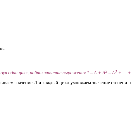
нь

2
3
ьзуя один цикл, найти значение выражения 1 – A + A
– A
+ … + 
иваем значение -1 и каждый цикл умножаем значение степени н