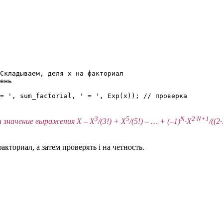
Складываем, деля х на факториал

ень

= ', sum_factorial, ' = ', Exp(x)); // проверка

3
5
N
2·N+1
и значение выражения X – X
/(3!) + X
/(5!) – … + (–1)
·X
/((2
ториал, а затем проверять i на четность.