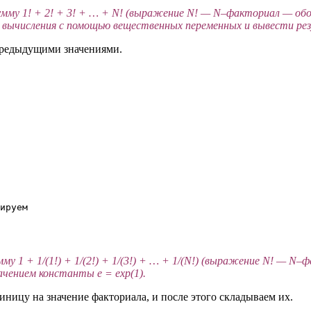
сумму 1! + 2! + 3! + … + N! (выражение N! — N–факториал — обо
 вычисления с помощью вещественных переменных и вывести рез
 предыдущими значениями.
ируем

умму 1 + 1/(1!) + 1/(2!) + 1/(3!) + … + 1/(N!) (выражение N! — 
ачением константы e = exp(1).
иницу на значение факториала, и после этого складываем их.