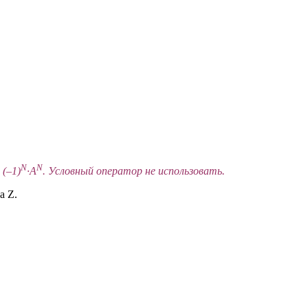
N
N
(–1)
·A
. Условный оператор не использовать.
а Z.