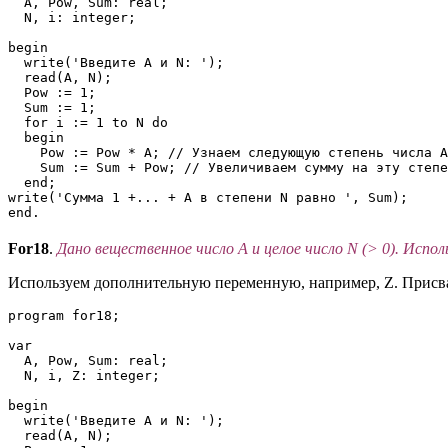
  A, Pow, Sum: real;

  N, i: integer;

begin

  write('Введите A и N: ');

  read(A, N);

  Pow := 1;

  Sum := 1;

  for i := 1 to N do 

  begin

    Pow := Pow * A; // Узнаем следующую степень числа А

    Sum := Sum + Pow; // Увеличиваем сумму на эту степе
  end;

write('Сумма 1 +... + A в степени N равно ', Sum);

end.
For18
.
Дано вещественное число A и целое число N (> 0). Испол
Используем дополнительную переменную, например, Z. Присва
program for18;

var

  A, Pow, Sum: real;

  N, i, Z: integer;

begin

  write('Введите A и N: ');

  read(A, N);
