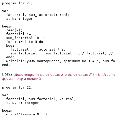
program for_21;

var

  factorial, sum_factorial: real;

  i, N: integer;

begin

  read(N);

  factorial := 1;

  sum_factorial := 1;

  for i := 1 to N do 

  begin

    factorial := factorial * i;

    sum_factorial := sum_factorial + 1 / factorial; // 
  end;

  writeln('Сумма факториалов, деленных на 1 = ', sum_fa
end.
For22
.
Дано вещественное число X и целое число N (> 0). Найт
функции exp в точке X.
program for_22;

var

  factorial, sum_factorial, x: real;

  i, N, b: integer;

begin

  write('Введите N: ');
