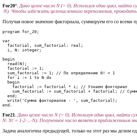
For20°
.
Дано целое число N (> 0). Используя один цикл, найти 
·N). Чтобы избежать целочисленного переполнения, проводить
Получая новое значение факториала, суммируем его со всеми
program for_20;

var

  factorial, sum_factorial: real;

  i, N: integer;

begin

  read(N);

  factorial := 1; 

  sum_factorial := 1; // По определению 0! = 1

  for i := 1 to N do 

  begin

    factorial := factorial * i; // Узнаем фокториал

    sum_factorial := sum_factorial + factorial; // Сумм
  end;

  write('Сумма факториалов - ', sum_factorial);

end.
For21
.
Дано целое число N (> 0). Используя один цикл, найти с
N: N! = 1·2·…·N). Полученное число является приближенным зн
Задача аналогична предыдущей, только на этот раз мы делим ед