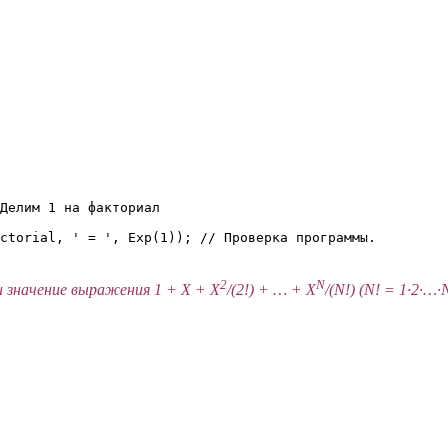
Делим 1 на факториал

ctorial, ' = ', Exp(1)); // Проверка программы.

2
N
и значение выражения 1 + X + X
/(2!) + … + X
/(N!) (N! = 1·2·