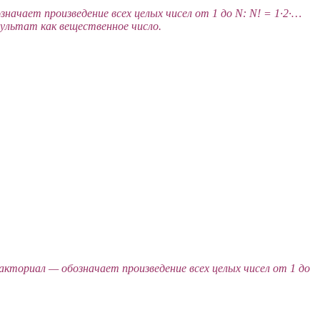
значает произведение всех целых чисел от 1 до N: N! = 1·2·…
ультат как вещественное число.
N–факториал — обозначает произведение всех целых чисел от 1 до