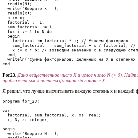
  readln(N);

  write('Введите x: ');

  readln(x);

  b := x;

  factorial := 1;

  sum_factorial := 1;

  for i := 1 to N do 

  begin

    factorial := factorial * i; // Узнаем факториал

    sum_factorial := sum_factorial + x / factorial; // 
    x := x * b; // возводим значение х в следующую степ
  end;

  writeln('Сумма факториалов, деленных на X в степенях 
end.
For23
.
Дано вещественное число X и целое число N (> 0). Найт
приближенным значением функции sin в точке X.
Я решил, что лучше высчитывать каждую степень х и каждый фак
program for_23;

var

  factorial, sum_factorial, x, xs: real;

  i, N, z: integer;

begin

  write('Введите N: ');
