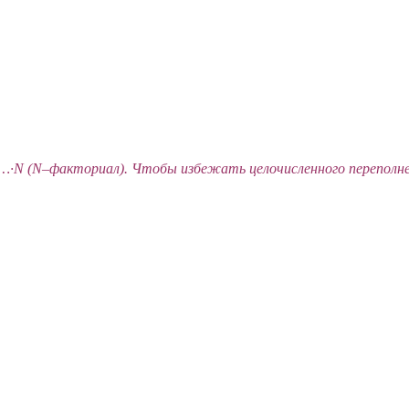
·2·…·N (N–факториал). Чтобы избежать целочисленного переполн