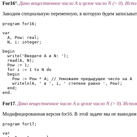
For16°
.
Дано вещественное число A и целое число N (> 0). Испо
Заводим специальную переменную, в которую будем записывать
program for16;

var

  A, Pow: real;

  N, i: integer;

begin

  write('Введите A и N: ');

  read(A, N);

  Pow := 1;

  for i := 1 to N do 

  begin

    Pow := Pow * A; // Умножаем предыдущее число на А

    writeln(A, ' в ', i, ' степени равно ', Pow);

  end;

end.
For17
.
Дано вещественное число A и целое число N (> 0). Испол
Модифицированная версия for16. В этой задаче мы не выводим 
program for17;

var
