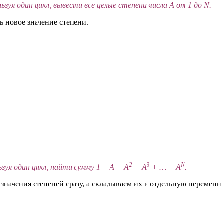
льзуя один цикл, вывести все целые степени числа A от 1 до N.
 новое значение степени.
2
3
N
ьзуя один цикл, найти сумму 1 + A + A
+ A
+ … + A
.
значения степеней сразу, а складываем их в отдельную перемен