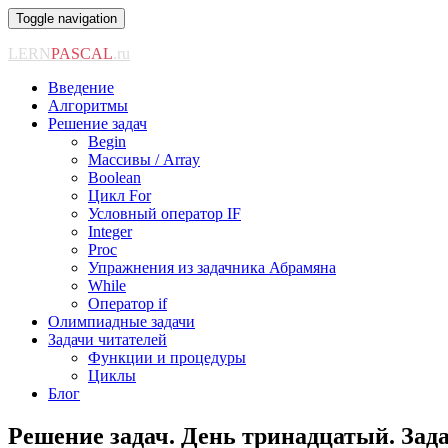
Toggle navigation
LERN
PASCAL
.ru
Введение
Алгоритмы
Решение задач
Begin
Массивы / Array
Boolean
Цикл For
Условный оператор IF
Integer
Proc
Упражнения из задачника Абрамяна
While
Оператор if
Олимпиадные задачи
Задачи читателей
Функции и процедуры
Циклы
Блог
Решение задач. День тринадцатый. Зада