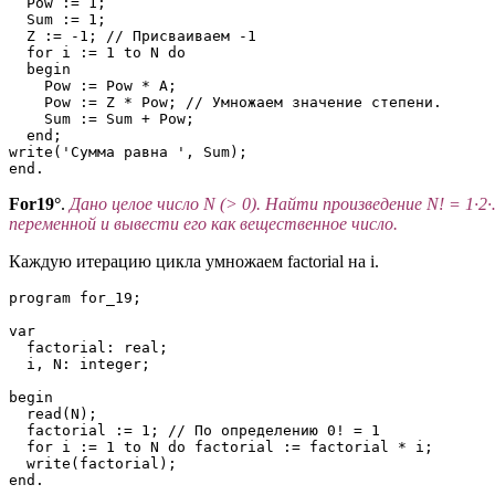
  Pow := 1;

  Sum := 1;

  Z := -1; // Присваиваем -1

  for i := 1 to N do 

  begin

    Pow := Pow * A;

    Pow := Z * Pow; // Умножаем значение степени.

    Sum := Sum + Pow;

  end;

write('Сумма равна ', Sum);

end.
For19°
.
Дано целое число N (> 0). Найти произведение N! = 1
переменной и вывести его как вещественное число.
Каждую итерацию цикла умножаем factorial на i.
program for_19;

var

  factorial: real;

  i, N: integer;

begin

  read(N);

  factorial := 1; // По определению 0! = 1

  for i := 1 to N do factorial := factorial * i;

  write(factorial);

end.