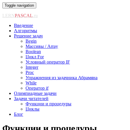
Toggle navigation
LERN
PASCAL
.ru
Введение
Алгоритмы
Решение задач
Begin
Массивы / Array
Boolean
Цикл For
Условный оператор IF
Integer
Proc
Упражнения из задачника Абрамяна
While
Оператор if
Олимпиадные задачи
Задачи читателей
Функции и процедуры
Циклы
Блог
Функции и процедуры