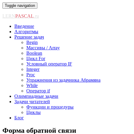
Toggle navigation
LERN
PASCAL
.ru
Введение
Алгоритмы
Решение задач
Begin
Массивы / Array
Boolean
Цикл For
Условный оператор IF
Integer
Proc
Упражнения из задачника Абрамяна
While
Оператор if
Олимпиадные задачи
Задачи читателей
Функции и процедуры
Циклы
Блог
Форма обратной связи