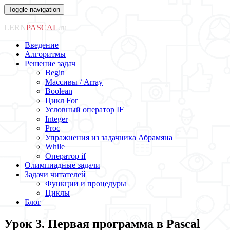
Toggle navigation
LERN
PASCAL
.ru
Введение
Алгоритмы
Решение задач
Begin
Массивы / Array
Boolean
Цикл For
Условный оператор IF
Integer
Proc
Упражнения из задачника Абрамяна
While
Оператор if
Олимпиадные задачи
Задачи читателей
Функции и процедуры
Циклы
Блог
Урок 3. Первая программа в Pascal