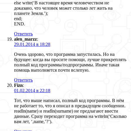
else write(‘В настоящее время человечеством не
доказано, что человек может столько лет жить на
планете Земля.’);
end;
END.
Ответить
alen_marzz
:
29.01.2014 в 18:28
Очень здорово, что программа запустилась. Но на
будущее: когда вы просите помощи, лучше прикреплять
полный код программы/подпрограммы. Иначе такая
помощь выполняется почти вслепую.
Ответить
Fizn
:
01.02.2014 в 22:18
Тот, что выше написал, полный код программы. В нём
не работает то, что я описал в предыдущем сообщении.
readln(name) и readln(surname) не предлагают ввести
данные. Сразу переходит программа на writeln(‘Сколько
вам лет, ‘,name,’?’).