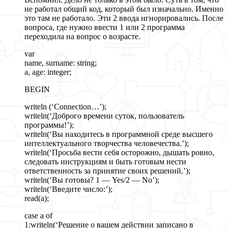
не работал общий код, который был изначально. Именно
это там не работало. Эти 2 ввода игнорировались. После
вопроса, где нужно ввести 1 или 2 программа
переходила на вопрос о возрасте.
var
name, surname: string;
a, age: integer;
BEGIN
writeln (‘Connection…’);
writeln(‘Доброго времени суток, пользователь
программы!’);
writeln(‘Вы находитесь в программной среде высшего
интеллектуального творчества человечества.’);
writeln(‘Просьба вести себя осторожно, дышать ровно,
следовать инструкциям и быть готовым нести
ответственность за принятие своих решений.’);
writeln(‘Вы готовы? 1 — Yes/2 — No’);
writeln(‘Введите число:’);
read(a);
case a of
1:writeln(‘Решение о вашем действии записано в