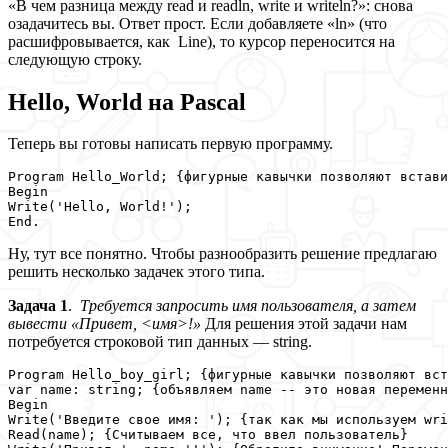
«В чем разница между read и readln, write и writeln?»: снова
озадачитесь вы. Ответ прост. Если добавляете «ln» (что
расшифровывается, как Line), то курсор переносится на
следующую строку.
Hello, World на Pascal
Теперь вы готовы написать первую программу.
Program Hello_World; {фигурные кавычки позволяют встави
Begin

Write('Hello, World!');

End.
Ну, тут все понятно. Чтобы разнообразить решение предлагаю
решить несколько задачек этого типа.
Задача 1
.
Требуется запросить имя пользователя, а затем
вывести «Привет, <имя>!»
Для решения этой задачи нам
потребуется строковой тип данных — string.
Program Hello_boy_girl; {фигурные кавычки позволяют вст
var name: string; {объявляем name -- это новая переменн
Begin

Write('Введите свое имя: '); {так как мы используем wri
Read(name); {Считываем все, что ввел пользователь}
