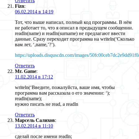
Ответить
Fizn
:
06.02.2014 в 14:19
Тот, что выше написал, полный код программы. В нём
не работает то, что я описал в предыдущем сообщении.
readln(name) и readln(surname) не предлагают ввести
данные. Сразу переходит программа на writeln(‘Сколько
вам лет, ‘,name,’?’).
https://uploads.disquscdn.com/images/50fc00ceb7dc2e9dd91
Ответить
Mr. Game
:
11.02.2014 в 17:12
writeln(‘Введите, пожалуйста, ваше имя, чтобы
программа вам рассказала о его значении: ‘);
readln(name);
нужно писать не read, а readln
Ответить
Марсель Салихов
:
13.02.2014 в 11:10
сделай после имени readln;