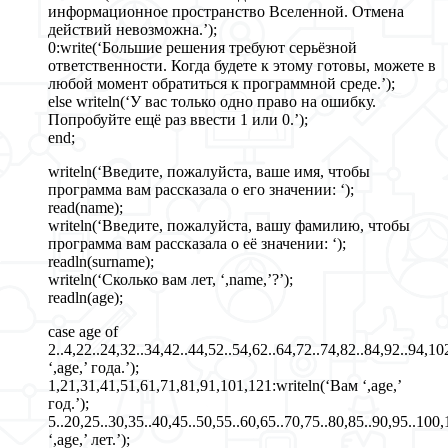
информационное пространство Вселенной. Отмена
действий невозможна.’);
0:write(‘Большие решения требуют серьёзной
ответственности. Когда будете к этому готовы, можете в
любой момент обратиться к программной среде.’);
else writeln(‘У вас только одно право на ошибку.
Попробуйте ещё раз ввести 1 или 0.’);
end;
writeln(‘Введите, пожалуйста, ваше имя, чтобы
программа вам рассказала о его значении: ‘);
read(name);
writeln(‘Введите, пожалуйста, вашу фамилию, чтобы
программа вам рассказала о её значении: ‘);
readln(surname);
writeln(‘Сколько вам лет, ‘,name,’?’);
readln(age);
case age of
2..4,22..24,32..34,42..44,52..54,62..64,72..74,82..84,92..94,1
‘,age,’ года.’);
1,21,31,41,51,61,71,81,91,101,121:writeln(‘Вам ‘,age,’
год.’);
5..20,25..30,35..40,45..50,55..60,65..70,75..80,85..90,95..10
‘,age,’ лет.’);