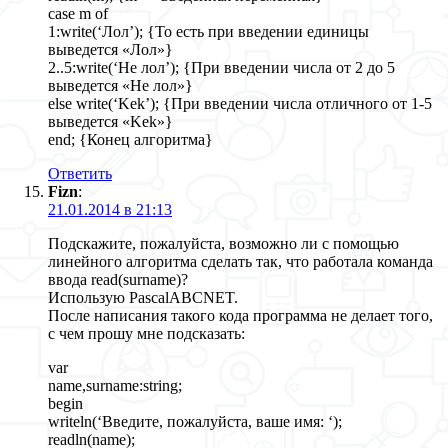
case m of
1:write(‘Лол’); {То есть при введении единицы
выведется «Лол»}
2..5:write(‘Не лол’); {При введении числа от 2 до 5
выведется «Не лол»}
else write(‘Kek’); {При введении числа отличного от 1-5
выведется «Kek»}
end; {Конец алгоритма}
Ответить
Fizn
:
21.01.2014 в 21:13
Подскажите, пожалуйста, возможно ли с помощью
линейного алгоритма сделать так, что работала команда
ввода read(surname)?
Использую PascalABCNET.
После написания такого кода программа не делает того,
с чем прошу мне подсказать:
var
name,surname:string;
begin
writeln(‘Введите, пожалуйста, ваше имя: ‘);
readln(name);