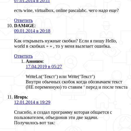
07.01.2014 в 20:11
есть wine, virtualbox, online pascalabc. чего надо еще?
Ответить
DAM4GE
:
09.01.2014 в 20:18
Как открывать нужные скобки? Если я пишу Hello,
world в скобках » » , то у меня вылезает ошибка.
Ответить
Аноним
:
17.04.2019 в 05:27
WriteLn(‘Текст’) или Write(‘Текст’)
Внутри обычных скобок когда обозначаем текст
(НЕ переменную) то ставим ‘ перед и после текста
Игорь
:
12.01.2014 в 19:29
Спасибо, я создал программу которая общается с
пользователем, объединив эти две задачи.
Получилось вот так: