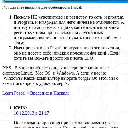
P.S. Давайте выделим две особенности Pascal:
Паскаль НЕ чувствителен к регистру, то есть и program,
и Program, и PrOgRaM для него ничем не отличаются. А
потому с самого начала привыкайте писать в нижнем
регистре, чтобы при переходе на другой язык
программирования не испытывать никаких проблем с
этим;
Имя программы в Pascal не играет никакого значения,
оно не несет в себе никаких полезных функций. Если
хотите вы можете просто не писать ЕГО!
P.P.S. В мире наиболее популярны три операционные
системы: Linux, Mac OS и Windows. А если у вас не
Windows? Какой компилятор выбрать тогда? Об этом мы с
вами поговорим в уроке номер N.
Learn Pascal
»
Введение в Паскаль
KVIN
:
16.12.2013 в 21:17
После компилирования программа закрывается как
только выполнит задачу. Нужно чтобы она дождалась