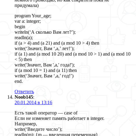
придумала)
program Your_age;
var a: integer;
begin
writeln(‘А сколько Вам лет?’);
readln(a);
if (a > 4) and (a 21) and (a mod 10 > 4) then
write(‘Значит, Вам ‘,a,’ лет!’);
if (a 1) and (a mod 10 20) and (a mod 10 > 1) and (a mod 10
< 5) then
write('Значит, Вам ',a,' года!');
if (a mod 10 = 1) and (a 11) then
write(‘Значит, Вам ‘,a,’ год!’)
end.
Ответить
Noob145
:
20.01.2014 в 13:16
Есть такой оператор — case of
Если не изменяет память работает в integer.
Например,
write(‘Введите число’);
readln(m); {m — введенная переменная}