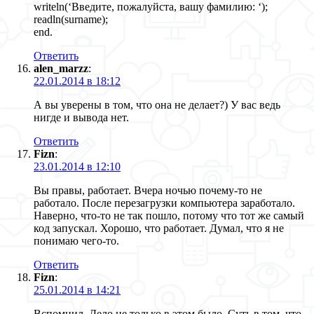
writeln(‘Введите, пожалуйста, вашу фамилию: ‘);
readln(surname);
end.
Ответить
alen_marzz
:
22.01.2014 в 18:12
А вы уверены в том, что она не делает?) У вас ведь
нигде и вывода нет.
Ответить
Fizn
:
23.01.2014 в 12:10
Вы правы, работает. Вчера ночью почему-то не
работало. После перезагрузки компьютера заработало.
Наверно, что-то не так пошло, потому что тот же самый
код запускал. Хорошо, что работает. Думал, что я не
понимаю чего-то.
Ответить
Fizn
:
25.01.2014 в 14:21
Вспомнил. Дело не только в этом было. Суть в том, что