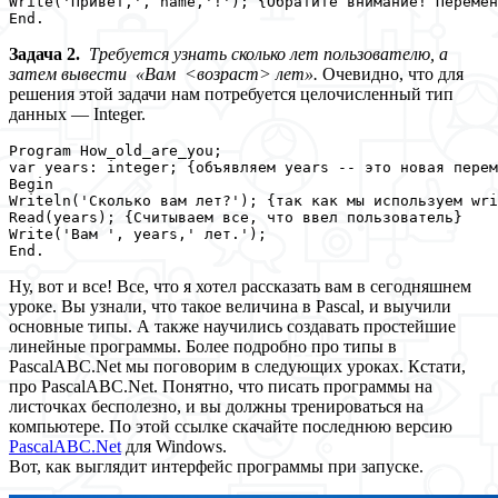
Write('Привет,', name,'!'); {Обратите внимание! Перемен
End.
Задача 2.
Требуется узнать сколько лет пользователю, а
затем вывести «Вам <возраст> лет».
Очевидно, что для
решения этой задачи нам потребуется целочисленный тип
данных — Integer.
Program How_old_are_you;

var years: integer; {объявляем years -- это новая перем
Begin

Writeln('Сколько вам лет?'); {так как мы используем wri
Read(years); {Считываем все, что ввел пользователь}

Write('Вам ', years,' лет.'); 

End.
Ну, вот и все! Все, что я хотел рассказать вам в сегодняшнем
уроке. Вы узнали, что такое величина в Pascal, и выучили
основные типы. А также научились создавать простейшие
линейные программы. Более подробно про типы в
PascalABC.Net мы поговорим в следующих уроках. Кстати,
про PascalABC.Net. Понятно, что писать программы на
листочках бесполезно, и вы должны тренироваться на
компьютере. По этой ссылке скачайте последнюю версию
PascalABC.Net
для Windows.
Вот, как выглядит интерфейс программы при запуске.