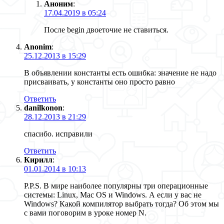
Аноним
:
17.04.2019 в 05:24
После begin двоеточие не ставиться.
Anonim
:
25.12.2013 в 15:29
В объявлении константы есть ошибка: значение не надо
присваивать, у константы оно просто равно
Ответить
danilkonon
:
28.12.2013 в 21:29
спасибо. исправили
Ответить
Кирилл
:
01.01.2014 в 10:13
P.P.S. В мире наиболее популярны три операционные
системы: Linux, Mac OS и Windows. А если у вас не
Windows? Какой компилятор выбрать тогда? Об этом мы
с вами поговорим в уроке номер N.