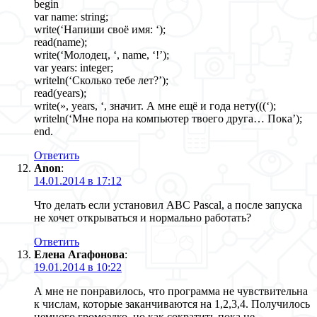
begin
var name: string;
write(‘Напиши своё имя: ‘);
read(name);
write(‘Молодец, ‘, name, ‘!’);
var years: integer;
writeln(‘Сколько тебе лет?’);
read(years);
write(», years, ‘, значит. А мне ещё и года нету(((‘);
writeln(‘Мне пора на компьютер твоего друга… Пока’);
end.
Ответить
Anon
:
14.01.2014 в 17:12
Что делать если установил ABC Pascal, а после запуска
не хочет открываться и нормально работать?
Ответить
Елена Агафонова
:
19.01.2014 в 10:22
А мне не понравилось, что программа не чувствительна
к числам, которые заканчиваются на 1,2,3,4. Получилось
немного громоздко, но как сократить пока не