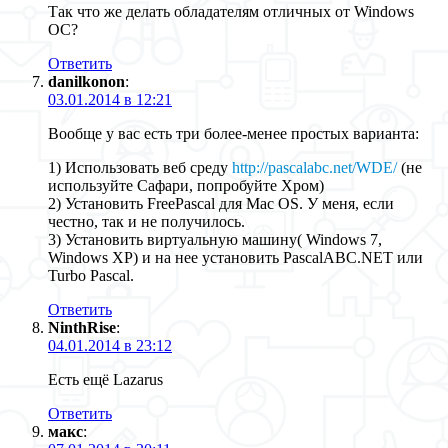
Так что же делать обладателям отличных от Windows
ОС?
Ответить
danilkonon
:
03.01.2014 в 12:21
Вообще у вас есть три более-менее простых варианта:
1) Использовать веб среду
http://pascalabc.net/WDE/
(не
используйте Сафари, попробуйте Хром)
2) Установить FreePascal для Mac OS. У меня, если
честно, так и не получилось.
3) Установить виртуальную машину( Windows 7,
Windows XP) и на нее установить PascalABC.NET или
Turbo Pascal.
Ответить
NinthRise
:
04.01.2014 в 23:12
Есть ещё Lazarus
Ответить
макс
: