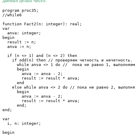
данных целых чисел.
program proc35;

//while6

function Fact2(n: integer): real;

var

  anva: integer;

begin

  result := n;

  anva := n;

  if (n <> 1) and (n <> 2) then 

    if odd(n) then // проверяем четность и нечетность. 
      while anva <> 1 do //  пока не равно 1, выполняем
      begin

        anva := anva - 2;

        result := result * anva;

      end

    else while anva <> 2 do // пока не равно 2, выполня
      begin

        anva := anva - 2;

        result := result * anva;

      end;

end;

var

  i, n: integer;

begin
