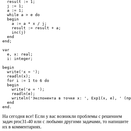
  result := 1; 

  j := 1; 

  a := 1; 

  while a > e do 

  begin

    a := a * x / j; 

    result := result + a; 

    inc(j)

  end

end;

var

  e, x: real;

  i: integer;

begin

  write('x = ');

  readln(x);

  for i := 1 to 6 do 

  begin

    write('e = ');

    readln(e); 

    writeln('Экспонента в точке х: ', Exp1(x, e), ' (пр
  end

На сегодня все! Если у вас возникли проблемы с решением
задач proc31-40 или с любыми другими задачами, то напишите
их в комментариях.