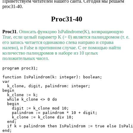
Приветствуем читателей нашего сайта. Сегодня мы решаем
proc31-40.
Proc31-40
Proc31
.
Описать функцию IsPalindrome(K), возвращающую
True, если целый параметр K (> 0) является палиндромом (т. е.
его запись читается одинаково слева направо и справа
налево), и False в противном случае. С ее помощью найти
количество палиндромов в наборе из 10 целых
положительных чисел.
program proc31;

function IsPalindrom(k: integer): boolean;

var

  k_clone, digit, palindrom: integer;

begin

  k_clone := k;

  while k_clone <> 0 do

  begin

    digit := k_clone mod 10;

    palindrom := palindrom * 10 + digit;

    k_clone := k_clone div 10;

  end;

  if k = palindrom then IsPalindrom := true else IsPali
end;
