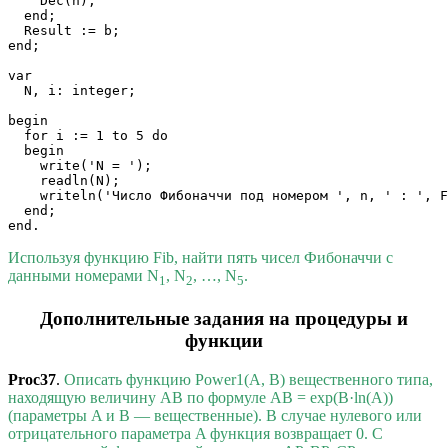
    Dec(n);

  end;

  Result := b;

end;

var

  N, i: integer;

begin

  for i := 1 to 5 do 

  begin

    write('N = ');

    readln(N);

    writeln('Число Фибоначчи под номером ', n, ' : ', F
  end;

Используя функцию Fib, найти пять чисел Фибоначчи с
данными номерами N
, N
, …, N
.
1
2
5
Дополнительные задания на процедуры и
функции
Proc37
.
Описать функцию Power1(A, B) вещественного типа,
находящую величину AB по формуле AB = exp(B·ln(A))
(параметры A и B — вещественные). В случае нулевого или
отрицательного параметра A функция возвращает 0. С