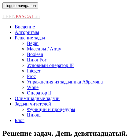
Toggle navigation
LERN
PASCAL
.ru
Введение
Алгоритмы
Решение задач
Begin
Массивы / Array
Boolean
Цикл For
Условный оператор IF
Integer
Proc
Упражнения из задачника Абрамяна
While
Оператор if
Олимпиадные задачи
Задачи читателей
Функции и процедуры
Циклы
Блог
Решение задач. День девятнадцатый.