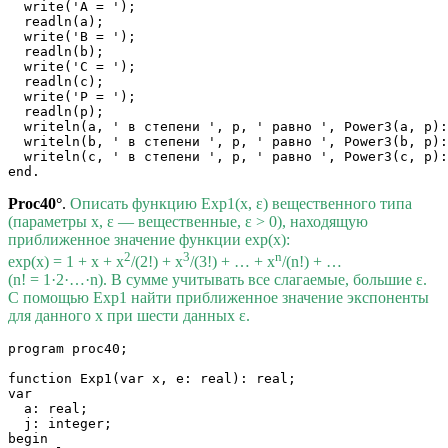
  write('A = ');

  readln(a);

  write('B = ');

  readln(b);

  write('C = ');

  readln(c);

  write('P = ');

  readln(p);

  writeln(a, ' в степени ', p, ' равно ', Power3(a, p):
  writeln(b, ' в степени ', p, ' равно ', Power3(b, p):
  writeln(c, ' в степени ', p, ' равно ', Power3(c, p):
Proc40°
.
Описать функцию Exp1(x, ε) вещественного типа
(параметры x, ε — вещественные, ε > 0), находящую
приближенное значение функции exp(x):
2
3
n
exp(x) = 1 + x + x
/(2!) + x
/(3!) + … + x
/(n!) + …
(n! = 1·2·…·n). В сумме учитывать все слагаемые, большие ε.
С помощью Exp1 найти приближенное значение экспоненты
для данного x при шести данных ε.
program proc40;

function Exp1(var x, e: real): real;

var

  a: real;

  j: integer;

begin
