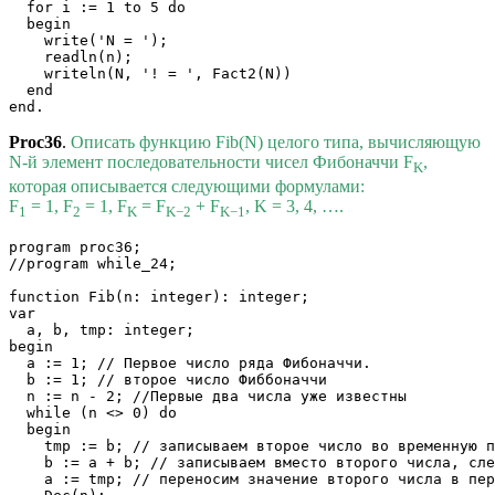
  for i := 1 to 5 do

  begin

    write('N = ');

    readln(n);

    writeln(N, '! = ', Fact2(N))

  end

Proc36
.
Описать функцию Fib(N) целого типа, вычисляющую
N-й элемент последовательности чисел Фибоначчи F
,
K
которая описывается следующими формулами:
F
= 1, F
= 1, F
= F
+ F
, K = 3, 4, ….
1
2
K
K−2
K−1
program proc36;

//program while_24;

function Fib(n: integer): integer;

var

  a, b, tmp: integer;

begin

  a := 1; // Первое число ряда Фибоначчи.

  b := 1; // второе число Фиббоначчи

  n := n - 2; //Первые два числа уже известны

  while (n <> 0) do

  begin

    tmp := b; // записываем второе число во временную п
    b := a + b; // записываем вместо второго числа, сле
    a := tmp; // переносим значение второго числа в пер