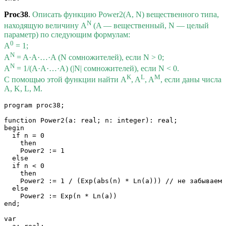
Proc38
.
Описать функцию Power2(A, N) вещественного типа,
N
находящую величину A
(A — вещественный, N — целый
параметр) по следующим формулам:
0
A
= 1;
N
A
= A·A·…·A (N сомножителей), если N > 0;
N
A
= 1/(A·A·…·A) (|N| сомножителей), если N < 0.
K
L
M
С помощью этой функции найти A
, A
, A
, если даны числа
A, K, L, M.
program proc38;

function Power2(a: real; n: integer): real;

begin

  if n = 0 

    then 

    Power2 := 1

  else 

  if n < 0 

    then

    Power2 := 1 / (Exp(abs(n) * Ln(a))) // не забываем 
  else 

    Power2 := Exp(n * Ln(a))

end;

var
