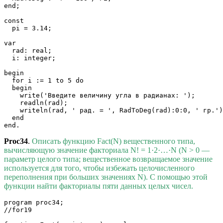
end;

const

  pi = 3.14;

var

  rad: real;

  i: integer;

begin

  for i := 1 to 5 do

  begin

    write('Введите величину угла в радианах: ');

    readln(rad);

    writeln(rad, ' рад. = ', RadToDeg(rad):0:0, ' гр.')

  end

Proc34
.
Описать функцию Fact(N) вещественного типа,
вычисляющую значение факториала N! = 1·2·…·N (N > 0 —
параметр целого типа; вещественное возвращаемое значение
используется для того, чтобы избежать целочисленного
переполнения при больших значениях N). С помощью этой
функции найти факториалы пяти данных целых чисел.
program proc34;

//for19
