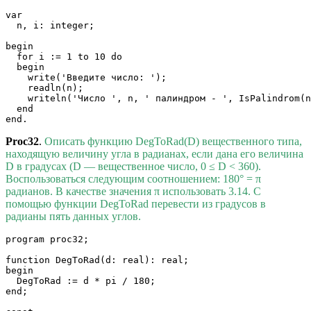
var

  n, i: integer;

begin

  for i := 1 to 10 do

  begin

    write('Введите число: ');

    readln(n);

    writeln('Число ', n, ' палиндром - ', IsPalindrom(n
  end

Proc32
.
Описать функцию DegToRad(D) вещественного типа,
находящую величину угла в радианах, если дана его величина
D в градусах (D — вещественное число, 0 ≤ D < 360).
Воспользоваться следующим соотношением: 180° = π
радианов. В качестве значения π использовать 3.14. С
помощью функции DegToRad перевести из градусов в
радианы пять данных углов.
program proc32;

function DegToRad(d: real): real;

begin

  DegToRad := d * pi / 180; 

end;
