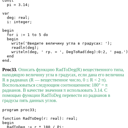
const

  pi = 3.14;

var

  deg: real;

  i: integer;

begin

  for i := 1 to 5 do

  begin

    write('Введите величину угла в градусах: ');

    readln(deg);

    writeln(deg, ' гр. = ', DegToRad(deg):0:2, ' рад.')

  end

Proc33
.
Описать функцию RadToDeg(R) вещественного типа,
находящую величину угла в градусах, если дана его величина
R в радианах (R — вещественное число, 0 ≤ R < 2·π).
Воспользоваться следующим соотношением: 180° = π
радианов. В качестве значения π использовать 3.14. С
помощью функции RadToDeg перевести из радианов в
градусы пять данных углов.
program proc33;

function RadToDeg(r: real): real;

begin

  RadToDeg := r * 180 / Pi;
