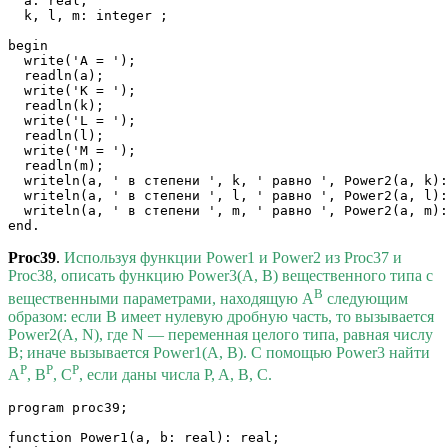
  a: real; 

  k, l, m: integer ;

begin

  write('A = ');

  readln(a);

  write('K = ');

  readln(k);

  write('L = ');

  readln(l);

  write('M = ');

  readln(m);

  writeln(a, ' в степени ', k, ' равно ', Power2(a, k):
  writeln(a, ' в степени ', l, ' равно ', Power2(a, l):
  writeln(a, ' в степени ', m, ' равно ', Power2(a, m):
Proc39
.
Используя функции Power1 и Power2 из Proc37 и
Proc38, описать функцию Power3(A, B) вещественного типа с
B
вещественными параметрами, находящую A
следующим
образом: если B имеет нулевую дробную часть, то вызывается
Power2(A, N), где N — переменная целого типа, равная числу
B; иначе вызывается Power1(A, B). С помощью Power3 найти
P
P
P
A
, B
, C
, если даны числа P, A, B, C.
program proc39;

function Power1(a, b: real): real;
