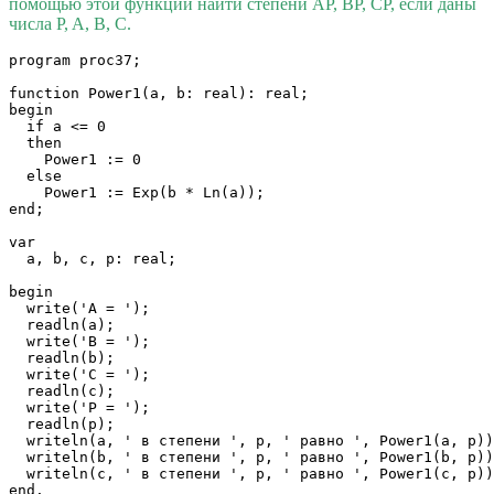
помощью этой функции найти степени AP, BP, CP, если даны
числа P, A, B, C.
program proc37;

function Power1(a, b: real): real;

begin

  if a <= 0 

  then 

    Power1 := 0 

  else

    Power1 := Exp(b * Ln(a));

end;

var

  a, b, c, p: real;

begin

  write('A = ');

  readln(a);

  write('B = ');

  readln(b);

  write('C = ');

  readln(c);

  write('P = ');

  readln(p);

  writeln(a, ' в степени ', p, ' равно ', Power1(a, p))
  writeln(b, ' в степени ', p, ' равно ', Power1(b, p))
  writeln(c, ' в степени ', p, ' равно ', Power1(c, p))
