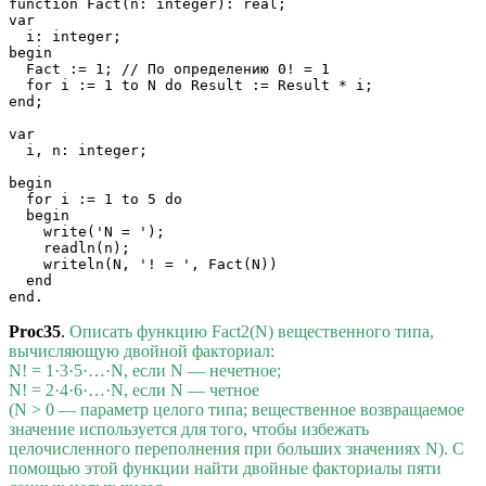
function Fact(n: integer): real;

var

  i: integer;

begin

  Fact := 1; // По определению 0! = 1

  for i := 1 to N do Result := Result * i;

end;

var

  i, n: integer;

begin

  for i := 1 to 5 do

  begin

    write('N = ');

    readln(n);

    writeln(N, '! = ', Fact(N))

  end

Proc35
.
Описать функцию Fact2(N) вещественного типа,
вычисляющую двойной факториал:
N! = 1·3·5·…·N, если N — нечетное;
N! = 2·4·6·…·N, если N — четное
(N > 0 — параметр целого типа; вещественное возвращаемое
значение используется для того, чтобы избежать
целочисленного переполнения при больших значениях N). С
помощью этой функции найти двойные факториалы пяти