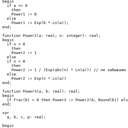
begin

  if a <= 0 

    then 

    Power1 := 0 

  else

    Power1 := Exp(b * Ln(a));

end;

function Power2(a: real; n: integer): real;

begin

  if n = 0 

    then 

    Power2 := 1

  else 

  if n < 0 

    then

    Power2 := 1 / (Exp(abs(n) * Ln(a))) // не забываем 
  else 

    Power2 := Exp(n * Ln(a))

end;

function Power3(a, b: real): real;

begin

  if Frac(b) = 0 then Power3 := Power2(A, Round(b)) els
end;

var

  a, b, c, p: real;

begin
