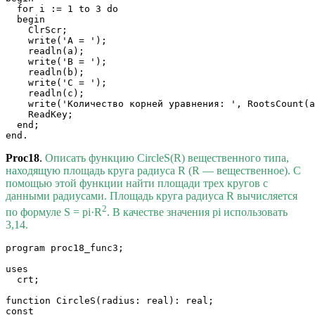
  for i := 1 to 3 do

  begin

    ClrScr;

    write('A = ');

    readln(a);

    write('B = ');

    readln(b);

    write('C = ');

    readln(c);

    write('Количество корней уравнения: ', RootsCount(a
    ReadKey;

  end;

end.
Proc18
.
Описать функцию CircleS(R) вещественного типа,
находящую площадь круга радиуса R (R — вещественное). С
помощью этой функции найти площади трех кругов с
данными радиусами. Площадь круга радиуса R вычисляется
2
по формуле S = pi·R
. В качестве значения pi использовать
3,14.
program proc18_func3;

uses

  crt;

function CircleS(radius: real): real;

const
