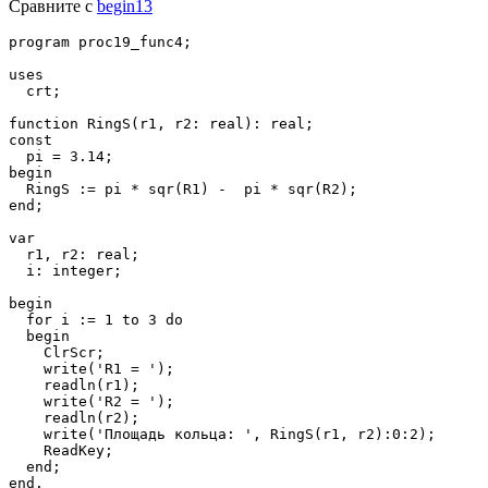
Сравните с
begin13
program proc19_func4;

uses

  crt;

function RingS(r1, r2: real): real;

const

  pi = 3.14;

begin

  RingS := pi * sqr(R1) -  pi * sqr(R2);

end;

var

  r1, r2: real;

  i: integer;

begin

  for i := 1 to 3 do

  begin

    ClrScr;

    write('R1 = ');

    readln(r1);

    write('R2 = ');

    readln(r2);

    write('Площадь кольца: ', RingS(r1, r2):0:2);

    ReadKey;

  end;

end.