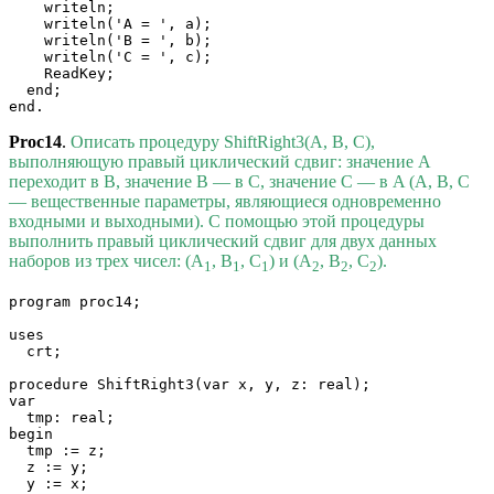
    writeln;

    writeln('A = ', a);

    writeln('B = ', b);

    writeln('C = ', c);

    ReadKey;

  end;

end.
Proc14
.
Описать процедуру ShiftRight3(A, B, C),
выполняющую правый циклический сдвиг: значение A
переходит в B, значение B — в C, значение C — в A (A, B, C
— вещественные параметры, являющиеся одновременно
входными и выходными). С помощью этой процедуры
выполнить правый циклический сдвиг для двух данных
наборов из трех чисел: (A
, B
, C
) и (A
, B
, C
).
1
1
1
2
2
2
program proc14;

uses

  crt;

procedure ShiftRight3(var x, y, z: real);

var

  tmp: real;

begin

  tmp := z;

  z := y;

  y := x;
