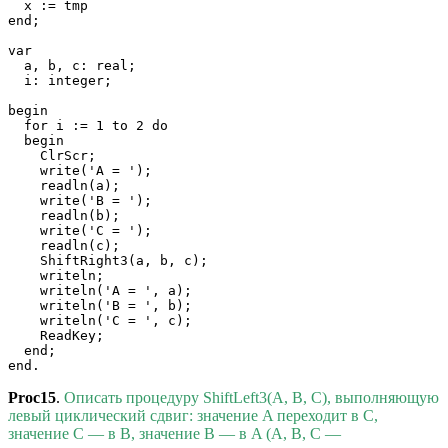
  x := tmp

end;

var

  a, b, c: real;

  i: integer;

begin

  for i := 1 to 2 do

  begin

    ClrScr;

    write('A = ');

    readln(a);

    write('B = ');

    readln(b);

    write('C = ');

    readln(c);

    ShiftRight3(a, b, c);

    writeln;

    writeln('A = ', a);

    writeln('B = ', b);

    writeln('C = ', c);

    ReadKey;

  end;

end.
Proc15
.
Описать процедуру ShiftLeft3(A, B, C), выполняющую
левый циклический сдвиг: значение A переходит в C,
значение C — в B, значение B — в A (A, B, C —