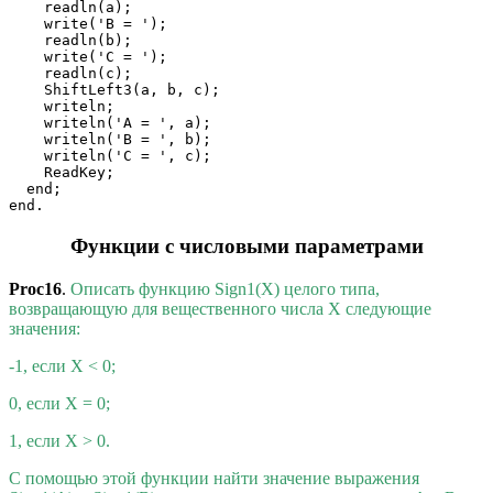
    readln(a);

    write('B = ');

    readln(b);

    write('C = ');

    readln(c);

    ShiftLeft3(a, b, c);

    writeln;

    writeln('A = ', a);

    writeln('B = ', b);

    writeln('C = ', c);

    ReadKey;

  end;

end.
Функции с числовыми параметрами
Proc16
.
Описать функцию Sign1(X) целого типа,
возвращающую для вещественного числа X следующие
значения:
-1, если X < 0;
0, если X = 0;
1, если X > 0.
С помощью этой функции найти значение выражения