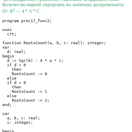
Количество корней определять по значению дискременанта:
2
D= B
— 4 * A * C.
program proc17_func2;

uses

  crt;

function RootsCount(a, b, c: real): integer;

var

  d: real;

begin

  d := Sqr(b) - 4 * a * c;

  if d < 0 

    then 

    RootsCount := 0

  else 

  if d = 0 

    then 

    RootsCount := 1

  else 

    RootsCount := 2;

end;

var

  a, b, c: real;

  i: integer;

begin
