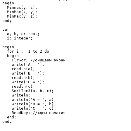
begin

  Minmax(y, z);

  MinMax(x, y);

  MinMax(y, z);

end;

var

  a, b, c: real;

  i: integer;

begin

  for i := 1 to 2 do

  begin

    ClrScr; //очищаем экран

    write('A = ');

    readln(a);

    write('B = ');

    readln(b);

    write('C = ');

    readln(c);

    SortInc3(a, b, c);

    writeln;

    writeln('A = ', a);

    writeln('B = ', b);

    writeln('C = ', c);

    ReadKey; //ждем нажатия

  end;

end. 
