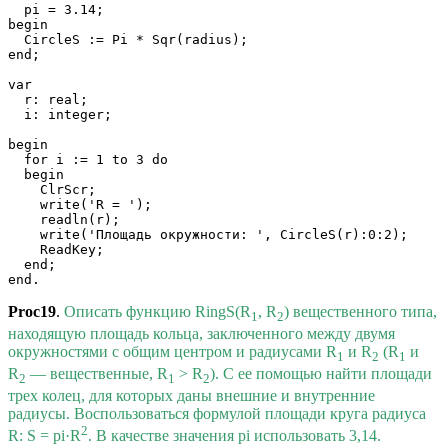
  pi = 3.14;

begin

  CircleS := Pi * Sqr(radius);

end;

var

  r: real;

  i: integer;

begin

  for i := 1 to 3 do

  begin

    ClrScr;

    write('R = ');

    readln(r);

    write('Площадь окружности: ', CircleS(r):0:2);

    ReadKey;

  end;

end.
Proc19
.
Описать функцию RingS(R
, R
) вещественного типа,
1
2
находящую площадь кольца, заключенного между двумя
окружностями с общим центром и радиусами R
и R
(R
и
1
2
1
R
— вещественные, R
> R
). С ее помощью найти площади
2
1
2
трех колец, для которых даны внешние и внутренние
радиусы. Воспользоваться формулой площади круга радиуса
2
R: S = pi·R
. В качестве значения pi использовать 3,14.