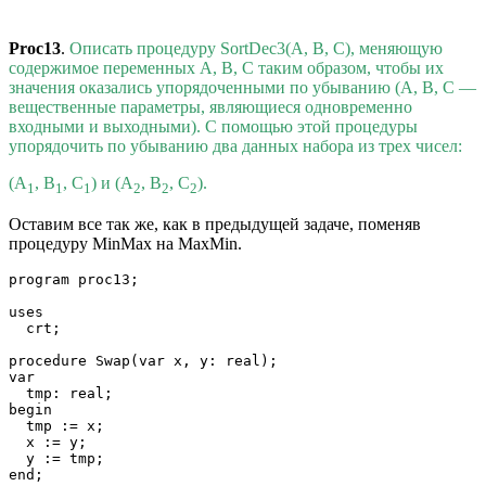
Proc13
.
Описать процедуру SortDec3(A, B, C), меняющую
содержимое переменных A, B, C таким образом, чтобы их
значения оказались упорядоченными по убыванию (A, B, C —
вещественные параметры, являющиеся одновременно
входными и выходными). С помощью этой процедуры
упорядочить по убыванию два данных набора из трех чисел:
(A
, B
, C
) и (A
, B
, C
).
1
1
1
2
2
2
Оставим все так же, как в предыдущей задаче, поменяв
процедуру MinMax на MaxMin.
program proc13;

uses

  crt;

procedure Swap(var x, y: real);

var

  tmp: real;

begin

  tmp := x;

  x := y;

  y := tmp;

end;
