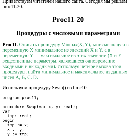
Приветствуем читателей нашего сайта. Сегодня мы решаем
proc11-20.
Proc11-20
Процедуры с числовыми параметрами
Proc11
.
Описать процедуру Minmax(X, Y), записывающую в
переменную X минимальное из значений X и Y, а в
переменную Y — максимальное из этих значений (X и Y —
вещественные параметры, являющиеся одновременно
входными и выходными). Используя четыре вызова этой
процедуры, найти минимальное и максимальное из данных
чисел A, B, C, D.
Используем процедуру Swap() из Proc10.
program proc11;

procedure Swap(var x, y: real);

var

  tmp: real;

begin

  tmp := x;

  x := y;

  y := tmp;
