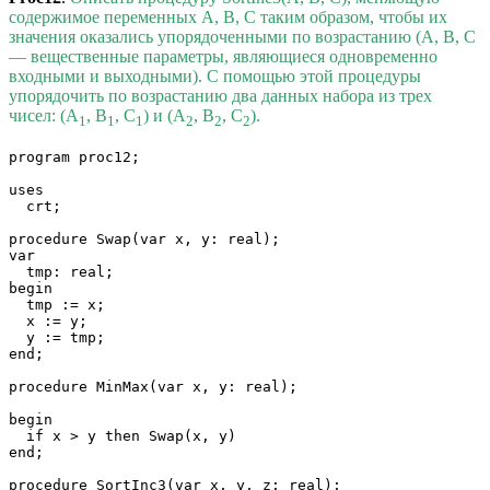
содержимое переменных A, B, C таким образом, чтобы их
значения оказались упорядоченными по возрастанию (A, B, C
— вещественные параметры, являющиеся одновременно
входными и выходными). С помощью этой процедуры
упорядочить по возрастанию два данных набора из трех
чисел: (A
, B
, C
) и (A
, B
, C
).
1
1
1
2
2
2
program proc12;

uses

  crt;

procedure Swap(var x, y: real);

var

  tmp: real;

begin

  tmp := x;

  x := y;

  y := tmp;

end;

procedure MinMax(var x, y: real);

begin

  if x > y then Swap(x, y)

end;

procedure SortInc3(var x, y, z: real);
