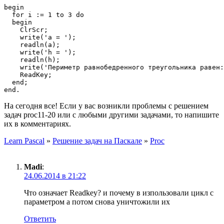
begin

  for i := 1 to 3 do

  begin

    ClrScr;

    write('a = ');

    readln(a);

    write('h = ');

    readln(h);

    write('Периметр равнобедренного треугольника равен:
    ReadKey;

  end;

На сегодня все! Если у вас возникли проблемы с решением
задач proc11-20 или с любыми другими задачами, то напишите
их в комментариях.
Learn Pascal
»
Решение задач на Паскале
»
Proc
Madi
:
24.06.2014 в 21:22
Что означает Readkey? и почему в изпользовали цикл с
параметром а потом снова уничтожили их
Ответить