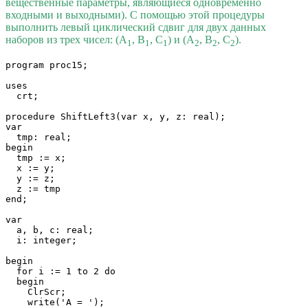
вещественные параметры, являющиеся одновременно
входными и выходными). С помощью этой процедуры
выполнить левый циклический сдвиг для двух данных
наборов из трех чисел: (A
, B
, C
) и (A
, B
, C
).
1
1
1
2
2
2
program proc15;

uses

  crt;

procedure ShiftLeft3(var x, y, z: real);

var

  tmp: real;

begin

  tmp := x;

  x := y;

  y := z;

  z := tmp

end;

var

  a, b, c: real;

  i: integer;

begin

  for i := 1 to 2 do

  begin

    ClrScr;

    write('A = ');
