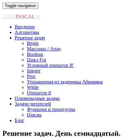
Toggle navigation
LERN
PASCAL
.ru
Введение
Алгоритмы
Решение задач
Begin
Массивы / Array
Boolean
Цикл For
Условный оператор IF
Integer
Proc
Упражнения из задачника Абрамяна
While
Оператор if
Олимпиадные задачи
Задачи читателей
Функции и процедуры
Циклы
Блог
Решение задач. День семнадцатый.