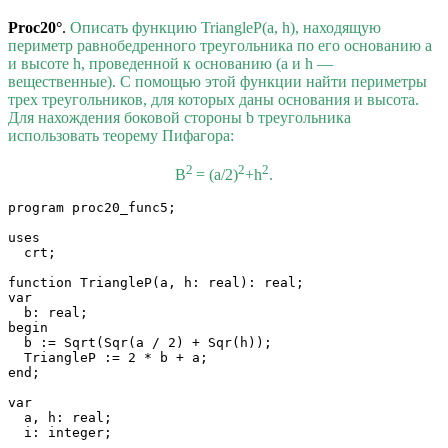
Proc20°
.
Описать функцию TriangleP(a, h), находящую
периметр равнобедренного треугольника по его основанию a
и высоте h, проведенной к основанию (a и h —
вещественные). С помощью этой функции найти периметры
трех треугольников, для которых даны основания и высота.
Для нахождения боковой стороны b треугольника
использовать теорему Пифагора:
2
2
2
B
= (a/2)
+h
.
program proc20_func5;

uses

  crt;

function TriangleP(a, h: real): real;

var

  b: real;

begin

  b := Sqrt(Sqr(a / 2) + Sqr(h));

  TriangleP := 2 * b + a;

end;

var

  a, h: real;

  i: integer;
