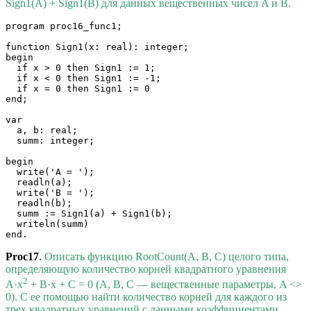
Sign1(A) + Sign1(B) для данных вещественных чисел A и B.
program proc16_func1;

function Sign1(x: real): integer;

begin

  if x > 0 then Sign1 := 1;

  if x < 0 then Sign1 := -1;

  if x = 0 then Sign1 := 0

end;

var

  a, b: real;

  summ: integer;

begin

  write('A = ');

  readln(a);

  write('B = ');

  readln(b);

  summ := Sign1(a) + Sign1(b);

  writeln(summ)

end.
Proc17
.
Описать функцию RootCount(A, B, C) целого типа,
определяющую количество корней квадратного уравнения
2
A·x
+ B·x + C = 0 (A, B, C — вещественные параметры, A <>
0). С ее помощью найти количество корней для каждого из
трех квадратных уравнений с данными коэффициентами.