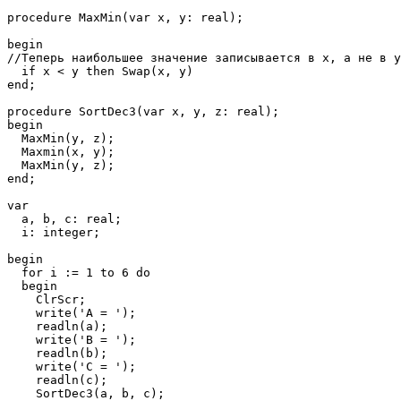
procedure MaxMin(var x, y: real);

begin

//Теперь наибольшее значение записывается в х, а не в у

  if x < y then Swap(x, y) 

end;

procedure SortDec3(var x, y, z: real);

begin

  MaxMin(y, z);

  Maxmin(x, y);

  MaxMin(y, z);

end;

var

  a, b, c: real;

  i: integer;

begin

  for i := 1 to 6 do

  begin

    ClrScr;

    write('A = ');

    readln(a);

    write('B = ');

    readln(b);

    write('C = ');

    readln(c);

    SortDec3(a, b, c);
