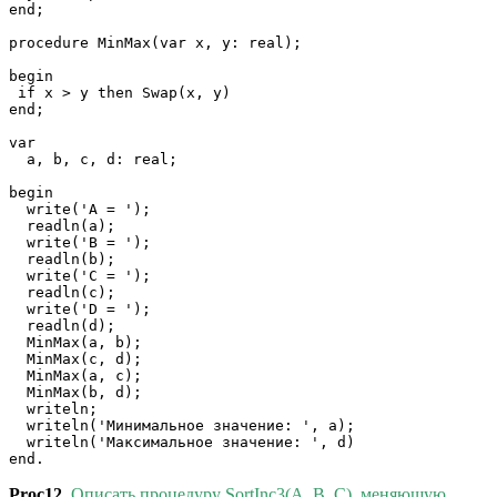
end;

procedure MinMax(var x, y: real);

begin

 if x > y then Swap(x, y)

end;

var

  a, b, c, d: real;

begin

  write('A = ');

  readln(a);

  write('B = ');

  readln(b);

  write('C = ');

  readln(c);

  write('D = ');

  readln(d);

  MinMax(a, b);

  MinMax(c, d);

  MinMax(a, c);

  MinMax(b, d);

  writeln;

  writeln('Минимальное значение: ', a);

  writeln('Максимальное значение: ', d)

Proc12
.
Описать процедуру SortInc3(A, B, C), меняющую