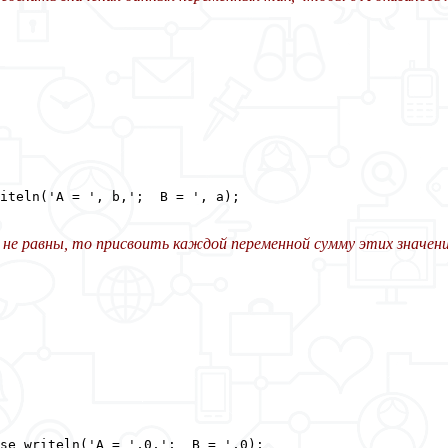
iteln('A = ', b,';  B = ', a);

я не равны, то присвоить каждой переменной сумму этих значени
se writeln('A = ',0,';  B = ',0);
