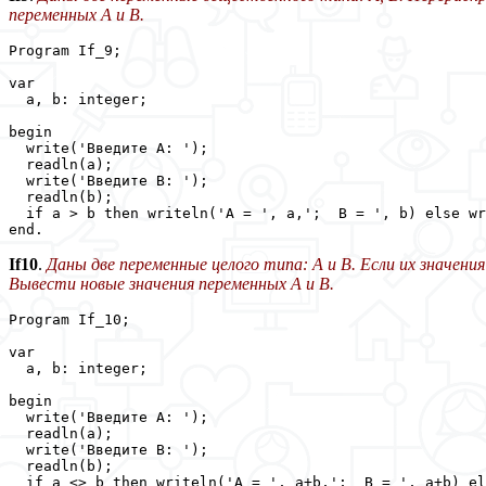
переменных A и B.
Program If_9;

var

  a, b: integer;

begin

  write('Введите A: ');

  readln(a);

  write('Введите B: ');

  readln(b);

  if a > b then writeln('A = ', a,';  B = ', b) else wr
end.
If10
.
Даны две переменные целого типа: A и B. Если их значени
Вывести новые значения переменных A и B.
Program If_10;

var

  a, b: integer;

begin

  write('Введите A: ');

  readln(a);

  write('Введите B: ');

  readln(b);

  if a <> b then writeln('A = ', a+b,';  B = ', a+b) el