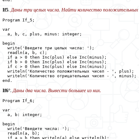
If5
.
Даны три целых числа. Найти количество положительных и
Program If_5;

var

  a, b, c, plus, minus: integer;

begin

  write('Введите три целых числа: ');

  readln(a, b, c);

  if a > 0 then Inc(plus) else Inc(minus);

  if b > 0 then Inc(plus) else Inc(minus);

  if c > 0 then Inc(plus) else Inc(minus);

  writeln('Количество положительных чисел - ', plus);

  writeln('Количество отрицательных чисел - ', minus);

end.
If6°
.
Даны два числа. Вывести большее из них.
Program If_6;

var

  a, b: integer;

begin

  write('Введите числа: ');

  readln(a, b);

  if a > b then writeln(a) else writeln(b);
