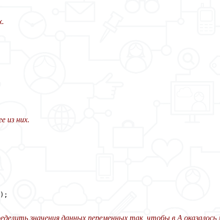
х.
е из них.
);

еделить значения данных переменных так, чтобы в A оказалось м