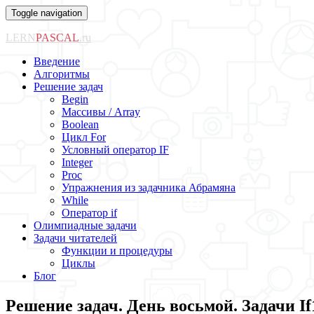
Toggle navigation
LERN
PASCAL
.ru
Введение
Алгоритмы
Решение задач
Begin
Массивы / Array
Boolean
Цикл For
Условный оператор IF
Integer
Proc
Упражнения из задачника Абрамяна
While
Оператор if
Олимпиадные задачи
Задачи читателей
Функции и процедуры
Циклы
Блог
Решение задач. День восьмой. Задачи If