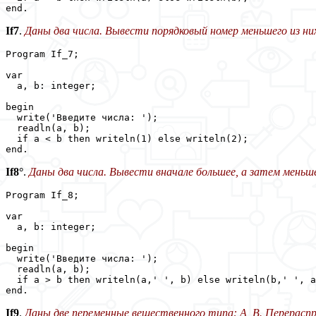
end.
If7
.
Даны два числа. Вывести порядковый номер меньшего из ни
Program If_7;

var

  a, b: integer;

begin

  write('Введите числа: ');

  readln(a, b);

  if a < b then writeln(1) else writeln(2);

end.
If8°
.
Даны два числа. Вывести вначале большее, а затем меньше
Program If_8;

var

  a, b: integer;

begin

  write('Введите числа: ');

  readln(a, b);

  if a > b then writeln(a,' ', b) else writeln(b,' ', a
end.
If9
.
Даны две переменные вещественного типа: A, B. Перераспр