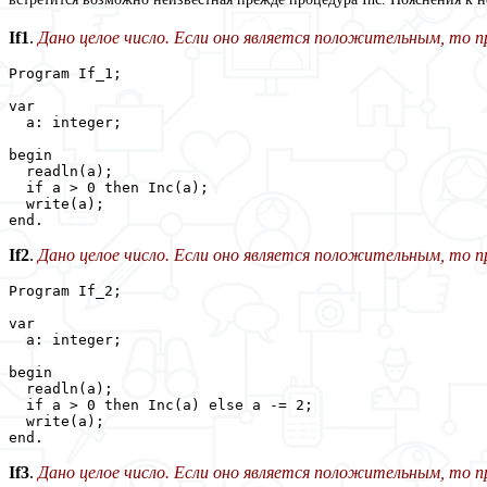
If1
.
Дано целое число. Если оно является положительным, то пр
Program If_1;

var

  a: integer;

begin

  readln(a);

  if a > 0 then Inc(a);

  write(a);

end.
If2
.
Дано целое число. Если оно является положительным, то пр
Program If_2;

var

  a: integer;

begin

  readln(a);

  if a > 0 then Inc(a) else a -= 2;

  write(a);

end.
If3
.
Дано целое число. Если оно является положительным, то пр