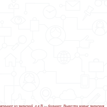
еньшее из значений, а в B — большее. Вывести новые значения