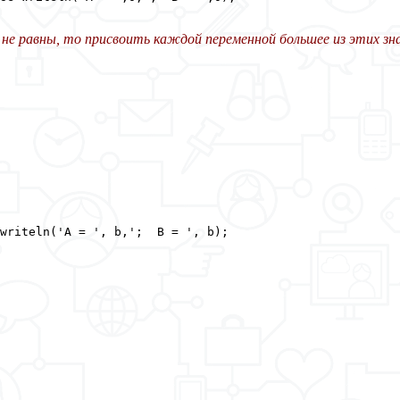
я не равны, то присвоить каждой переменной большее из этих зн
writeln('A = ', b,';  B = ', b);
