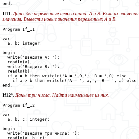
end.
If11
.
Даны две переменные целого типа: A и B. Если их значени
значения. Вывести новые значения переменных A и B.
Program If_11;

var

  a, b: integer;

begin

  write('Введите A: ');

  readln(a);

  write('Введите B: ');

  readln(b);

  if a = b then writeln('A = ',0,';  B = ',0) else

    if a > b then writeln('A = ', a,';  B = ', a) else 
end.
If12°
.
Даны три числа. Найти наименьшее из них.
Program If_12;

var

  a, b, c: integer;

begin

  write('Введите три числа: ');

  readln(a, b, c);
