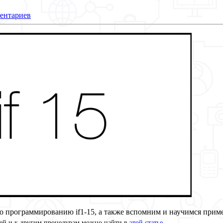
ентариев
по программированию if1-15, а также вспомним и научимся при
ней и к другим процедурам можно найти в
этой статье
.