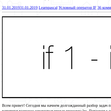
31.01.2019
31.01.2019
Learnpascal
Условный оператор IF
36 комм
Всем привет! Сегодня мы начнем долгожданный разбор задач 
встретится возможно неизвестная прежде процедура Inc. Пояснения к 