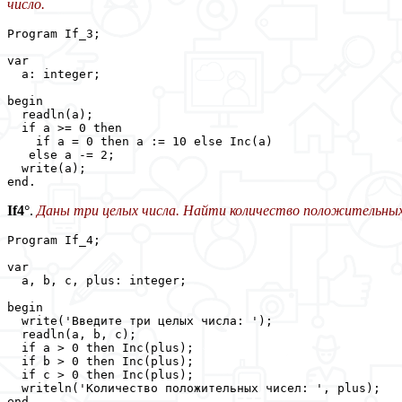
число.
Program If_3;

var

  a: integer;

begin

  readln(a);

  if a >= 0 then 

    if a = 0 then a := 10 else Inc(a)

   else a -= 2;

  write(a);

end.
If4°
.
Даны три целых числа. Найти количество положительных 
Program If_4;

var

  a, b, c, plus: integer;

begin

  write('Введите три целых числа: ');

  readln(a, b, c);

  if a > 0 then Inc(plus); 

  if b > 0 then Inc(plus); 

  if c > 0 then Inc(plus); 

  writeln('Количество положительных чисел: ', plus);

end.